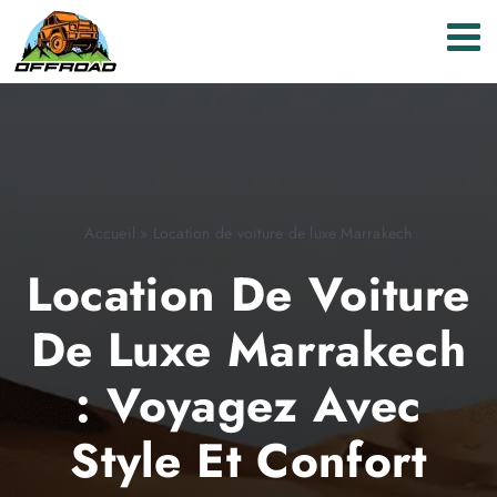
Passer
au
contenu
Accueil
»
Location de voiture de luxe Marrakech
Location De Voiture
De Luxe Marrakech
: Voyagez Avec
Style Et Confort