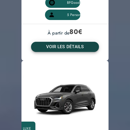
80
€
À partir de
VOIR LES DÉTAILS
LUXE