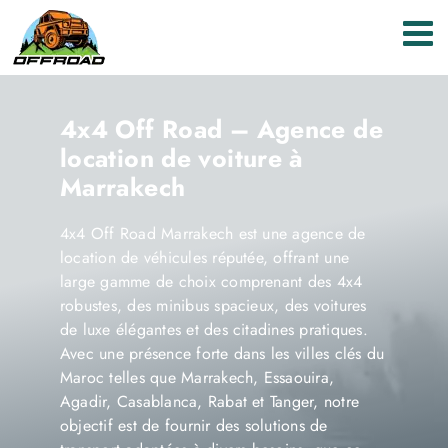
Passer
au
contenu
4x4 Off Road – Agence de
location de voiture à
Marrakech
4x4 Off Road Marrakech est une agence de
location de véhicules réputée, offrant une
large gamme de choix comprenant des 4x4
robustes, des minibus spacieux, des voitures
de luxe élégantes et des citadines pratiques.
Avec une présence forte dans les villes clés du
Maroc telles que Marrakech, Essaouira,
Agadir, Casablanca, Rabat et Tanger, notre
objectif est de fournir des solutions de